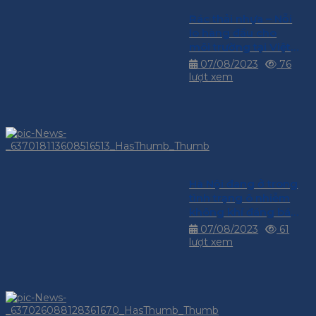
Rác thải nhựa – Nỗi
lo hàng đầu cho
môi trường tại Việt
Nam
07/08/2023
76
lượt xem
Hà Nội đang ở trong
tình trạng ô nhiễm
không khí đáng báo
động
07/08/2023
61
lượt xem