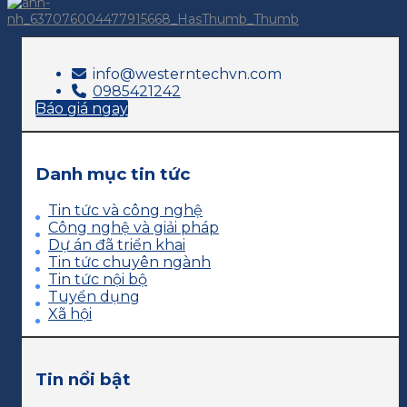
info@westerntechvn.com
0985421242
Báo giá ngay
Danh mục tin tức
Tin tức và công nghệ
Công nghệ và giải pháp
Dự án đã triển khai
Tin tức chuyên ngành
Tin tức nội bộ
Tuyển dụng
Xã hội
Tin nổi bật