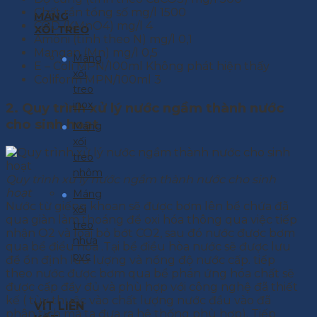
Chất rắn tổng số mg/l 1500
MÁNG
COD (KMnO4) mg/l 4
XỐI TREO
Amôni (tính theo N) mg/l 0,1
Mangan (Mn) mg/l 0,5
Máng
E – Coli MPN/100ml Không phát hiện thấy
xối
Coliform MPN/100ml 3
treo
inox
2. Quy trình xử lý nước ngầm thành nước
cho sinh hoạt
Máng
xối
treo
nhôm
Quy trình xử lý nước ngầm thành nước cho sinh
hoạt
Máng
Nước từ giếng khoan sẽ được bơm lên bể chứa đã
xối
qua giàn làm thoáng để oxi hóa thông qua việc tiếp
treo
nhận O2 và loại bỏ bớt CO2, sau đó nước được bơm
nhựa
qua bể điểu hòa .Tại bể điều hòa nước sẽ được lưu
pvc
để ổn định lưu lượng và nồng độ nước cấp. tiếp
theo nước được bơm qua bể phán ứng hóa chất sẽ
được cấp đầy đủ và phù hợp với công nghệ đã thiết
kế ( tùy thuộc vào chất lượng nước đầu vào đã
VÍT LIÊN
phân tích mà ta đưa ra hệ thống phù hợp). Tiếp