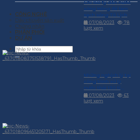
Chi 150 tỷ dẫn nước
sông Hồng để làm
CÔNG NGHỆ
sạch sông Tô Lịch
Dây chuyền sản xuất
07/08/2023
78
Chứng nhận
lượt xem
PHÂN PHỐI
DỰ ÁN
Những nghịch lý tại
công trình xử lý
nước thải 130 tỉ
đồng
07/08/2023
63
lượt xem