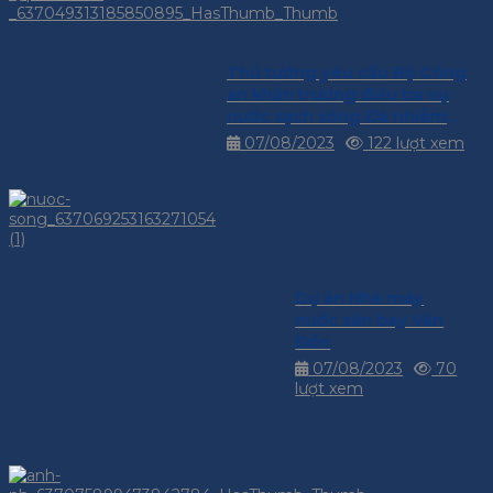
Thủ tướng yêu cầu Bộ Công
an khẩn trương điều tra vụ
nước sạch sông Đà nhiễm
dầu thải
07/08/2023
122 lượt xem
Dự án Nhà máy
nước sân bay Vân
Đồn
07/08/2023
70
lượt xem