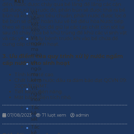
KẾT
đến, nước được chảy qua bể lắng để lắng các cặn
đã được xử lý trước đó, phần bùn sẽ được thải ra bể
Vít
bùn và xử lý theo tiêu chuẩn, phần nước được lọc ở
liên
bể bùn sẽ được hoàn lưu về bể điều hòa.Nước tiếp
kết
theo sẽ qua bể lọc để giữ lại các tạp chất còn sót lại
kèo
sau đó chảy qua bể khử trùng để khử các vi sinh vật
Vít
và các yếu tố gây bệnh trước khi vào bể chứa để
ngói
cung cấp cho sinh hoạt.
mạ
màu
3. Ưu điểm của quy trình xử lý nước ngầm
cấp nước cho sinh hoạt
Vít
ngói
mạ
Tính kinh tế cao.
kẽm
Chất lượng nước đầu ra đảm bảo đạt QCVN 09:
2008/BTNMT.
Vít
Tiết kiệm điện năng.
ngói
Mặt bằng diện tích nhỏ.
inox
Tắc
kê
07/08/2023
71 lượt xem
admin
sắt
Tắc
kê