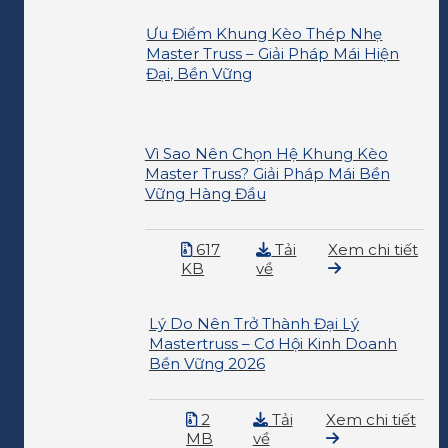
Ưu Điểm Khung Kèo Thép Nhẹ
Master Truss – Giải Pháp Mái Hiện
Đại, Bền Vững
Vì Sao Nên Chọn Hệ Khung Kèo
Master Truss? Giải Pháp Mái Bền
Vững Hàng Đầu
617
Tải
Xem chi tiết
KB
về
Lý Do Nên Trở Thành Đại Lý
Mastertruss – Cơ Hội Kinh Doanh
Bền Vững 2026
2
Tải
Xem chi tiết
MB
về