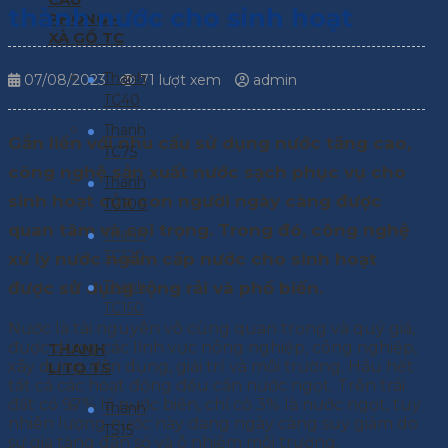
thành nước cho sinh hoạt
PHONG -
XÀ GỒ TC
Thanh
07/08/2023
71 lượt xem
admin
TC40
Thanh
Gắn liền với nhu cầu sử dụng nước tăng cao,
TC75
công nghệ sản xuất nước sạch phục vụ cho
Thanh
sinh hoạt của con người ngày càng được
TC100
quan tâm và coi trọng. Trong đó, công nghệ
Thanh
TC120
xử lý nước ngầm cấp nước cho sinh hoạt
Thanh
được sử dụng rộng rải và phổ biến.
TC150
Nước là tài nguyên vô cùng quan trọng và quý giá,
được dùng các lĩnh vực nông nghiệp, công nghiệp,
THANH
xây dựng, dân dụng, giải trí và môi trường. Hầu hết
LITO TS
tất cả các hoạt động đều cần nước ngọt. Trên trái
đất có 97% lầ nước biển, chỉ có 3% là nước ngọt, tuy
Thanh
nhiên lượng nước này đang ngày càng suy giảm do
TS15
sự gia tăng dân số và ô nhiễm môi trường.