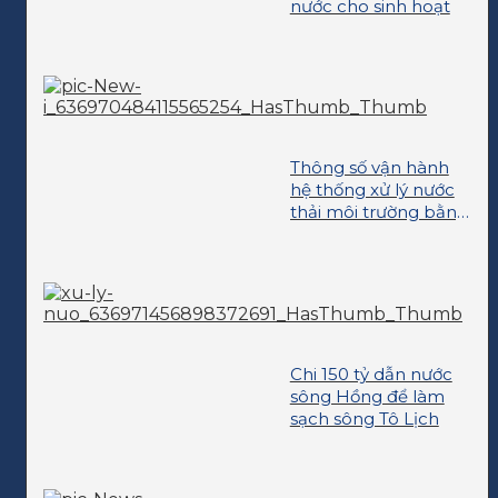
nước cho sinh hoạt
Thông số vận hành
hệ thống xử lý nước
thải môi trường bằng
phương pháp sinh
học hiếu khí
Chi 150 tỷ dẫn nước
sông Hồng để làm
sạch sông Tô Lịch