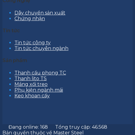
Công Nghệ
Dây chuyền sản xuất
Chứng nhận
Tin tức
Tin tức công ty
Tin tức chuyên ngành
Sản phẩm
Thanh cầu phong TC
Thanh lito TS
Máng xối treo
Phụ kiện ngành mái
Keo khoan cấy
Đang online: 168
Tổng truy cập: 46.568
Bản quyền thuộc về Master Steel