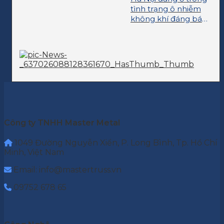
tình trạng ô nhiễm
không khí đáng báo
động
Công ty TNHH Master Metal
1049 Đường Nguyễn Xiển, P. Long Bình, Tp. Hồ Chí
Minh, Việt Nam
Email: info@mastertruss.vn
09752 678 65