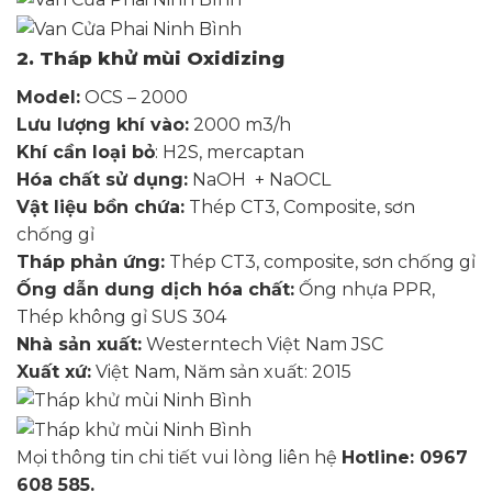
2. Tháp khử mùi Oxidizing
Model:
OCS – 2000
Lưu lượng khí vào:
2000 m3/h
Khí cần loại bỏ
: H2S, mercaptan
Hóa chất sử dụng:
NaOH + NaOCL
Vật liệu bồn chứa:
Thép CT3, Composite, sơn
chống gỉ
Tháp phản ứng:
Thép CT3, composite, sơn chống gỉ
Ống dẫn dung dịch hóa chất:
Ống nhựa PPR,
Thép không gỉ SUS 304
Nhà sản xuất:
Westerntech Việt Nam JSC
Xuất xứ:
Việt Nam, Năm sản xuất: 2015
Mọi thông tin chi tiết vui lòng liên hệ
Hotline: 0967
608 585.