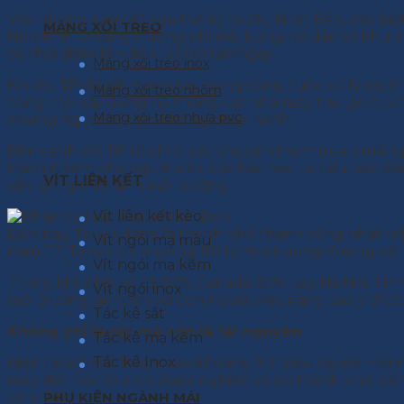
Vào những năm 90 của thế kỷ trước, Nhật Bản, đặc biệt 
MÁNG XỐI TREO
Nền kinh tế tăng trưởng phi mã, bùng nổ dân số khu v
có thời điểm lên đến 13.000 tấn/ngày.
Máng xối treo inox
Khi đó, TP đã rất mạnh tay trong công cuộc xử lý rác th
Máng xối treo nhôm
cũng cho xây dựng hệ thống các nhà máy thu gom, xử lý
Máng xối treo nhựa pvc
những người cố tình không chấp hành.
Bên cạnh đó, TP tổ chức các chuyến tham quan miễn 
trách nhiệm cho người dân. Các bậc học từ tiểu học 
VÍT LIÊN KẾT
việc giữ gìn vệ sinh môi trường.
Vít liên kết kèo
Đến nay, Tokyo đang là thành phố thành công nhất trên t
Vít ngói mạ màu
năm TP Tokyo chi khoảng 110 tỷ Yen (tương đương với 1,
Vít ngói mạ kẽm
Trong khi ở Mỹ có tới 55%, Canada 30% hay Hà Nội, TP.H
Vít ngói inox
môi trường, an toàn với con người, việc nâng cao ý t
Tắc kê sắt
Không chỉ là rác mà còn là tài nguyên
Tắc kê mạ kẽm
Tắc kê Inox
Hiện tại, dân số Tokyo vào khoảng 9,2 triệu người, mỗ
máy đốt. Rác sau khi được nghiền và ép thành khối bằng
PHỤ KIỆN NGÀNH MÁI
còn 1/20.