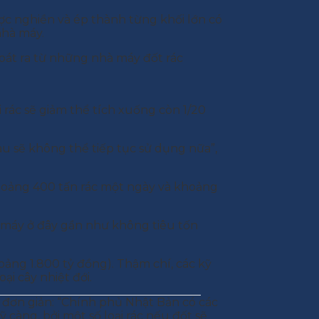
ợc nghiền và ép thành từng khối lớn có
nhà máy.
thoát ra từ những nhà máy đốt rác
 rác sẽ giảm thể tích xuống còn 1/20
sau sẽ không thể tiếp tục sử dụng nữa”,
 khoảng 400 tấn rác một ngày và khoảng
 máy ở đây gần như không tiêu tốn
oảng 1.800 tỷ đồng). Thậm chí, các kỹ
i cây nhiệt đới.
 đơn giản: “Chính phủ Nhật Bản có các
 càng, bởi một số loại rác nếu đốt sẽ