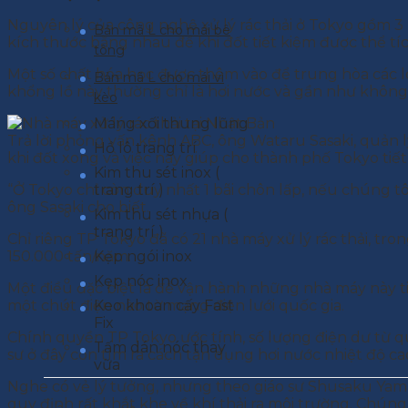
Nguyên lý của công nghệ xử lý rác thải ở Tokyo gồm 3 
Bản mã L cho mái bê
kích thước bằng nhau để khi đốt tiết kiệm được thể tíc
tông
Một số chất hóa học được thêm vào để trung hòa các loạ
Bản mã L cho mái vì
khổng lồ này thường chỉ là hơi nước và gần như khôn
kèo
Máng xối thung lũng
Trả lời phỏng vấn kênh ABC, ông Wataru Sasaki, quản l
Hồ lô trang trí
khi đốt xong và việc này giúp cho thành phố Tokyo tiết
Kim thu sét inox (
trang trí )
“Ở Tokyo chỉ còn duy nhất 1 bãi chôn lấp, nếu chúng tô
ông Sasaki cho biết.
Kim thu sét nhựa (
trang trí )
Chỉ riêng TP Tokyo đã có 21 nhà máy xử lý rác thải, t
Kẹp ngói inox
150.000 tấn/năm.
Kẹp nóc inox
Một điều đặc biệt là để vận hành những nhà máy này t
Keo khoan cấy Fast
một chút điện nào từ mạng điện lưới quốc gia.
Fix
Chính quyền TP Tokyo ước tính, số lượng điện dư từ quá
Tấm dán nóc thay
sư ở đây còn tìm ra cách tận dụng hơi nước nhiệt độ ca
vữa
Nghe có vẻ lý tưởng, nhưng theo giáo sư Shusaku Yam
quy định rất khắt khe về khí thải ra môi trường. Chúng 