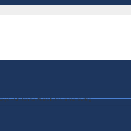
kyo – Chỉ tồn tại 1% rác bị thải ra môi trường