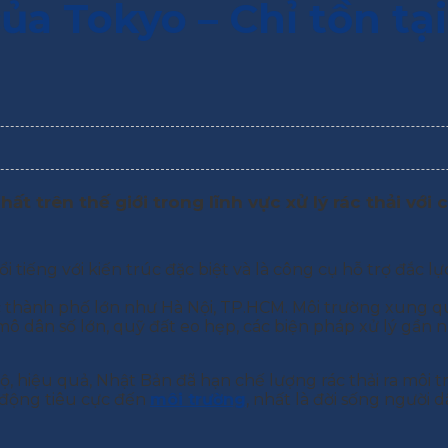
a Tokyo – Chỉ tồn tại 
 trên thế giới trong lĩnh vực xử lý rác thải với c
iếng với kiến trúc đặc biệt và là công cụ hỗ trợ đắc lực
c thành phố lớn như Hà Nội, TP.HCM. Môi trường xung q
mô dân số lớn, quỹ đất eo hẹp, các biện pháp xử lý gần
ộ, hiệu quả, Nhật Bản đã hạn chế lượng rác thải ra môi 
c động tiêu cực đến
môi trường
, nhất là đời sống người 