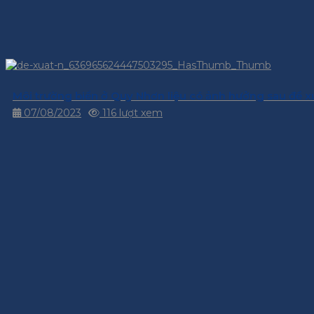
Môi trường biển ở Quy Nhơn liệu có ảnh hưởng sau đề x
07/08/2023
116 lượt xem