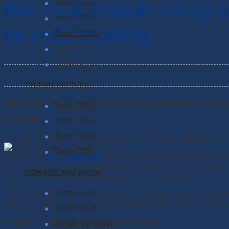
Bài học thành công củ
Thanh TC40
Thanh TC75
ra môi trường
Thanh TC100
Thanh TC120
Thanh TC150
THANH LITO TS
Đến nay, Tokyo đang là thành phố thành công nhất
Thanh TS15
trường.
Thanh TS35
Thanh TS40
Những nhà máy đốt rác khổng lồ ở Tokyo (Nhật Bản) nổi t
Thanh TS55
Hệ thống
xử lý rác thải
vẫn đang hết sức bất cập ở cá
trọng, đời sống người dân bị ảnh hưởng nặng nề. Quy 
CONSOL MÁI NGÓI
rác thải vẫn xử lý bằng phương pháp chôn lấp.
Consol 45 độ
Trong khi đó, nhờ có công nghệ xử lý khép kín, đồng b
tiết kiệm được đáng kể quỹ đất lãng phí, tránh các tá
Consol 90 độ
Tokyo – Thành phố không rác thải
Consol Mỹ Thuật