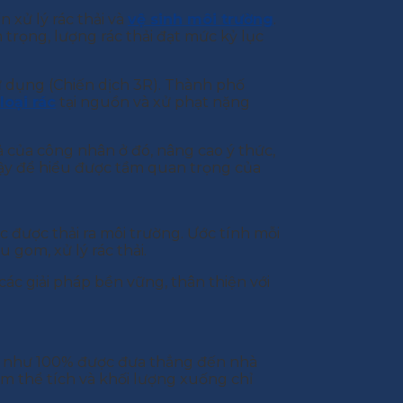
 xử lý rác thải và
vệ sinh môi trường
.
rọng, lượng rác thải đạt mức kỷ lục
 sử dụng (Chiến dịch 3R). Thành phố
loại rác
tại nguồn và xử phạt nặng
ả của công nhân ở đó, nâng cao ý thức,
vậy để hiểu được tầm quan trọng của
ác được thải ra môi trường. Ước tính mỗi
 gom, xử lý rác thải.
các giải pháp bền vững, thân thiện với
.
 gần như 100% được đưa thẳng đến nhà
ảm thể tích và khối lượng xuống chỉ