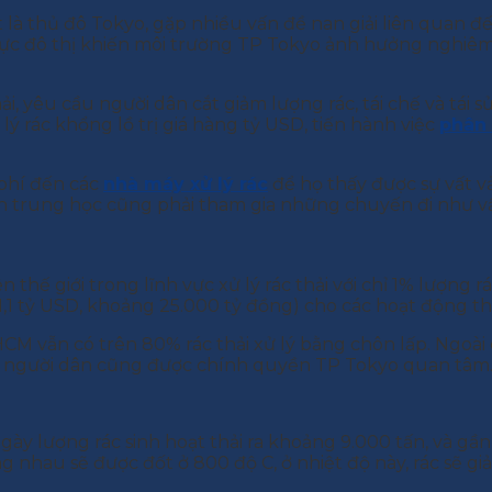
là thủ đô Tokyo, gặp nhiều vấn đề nan giải liên quan đến
ực đô thị khiến môi trường TP Tokyo ảnh hưởng nghiêm t
ải, yêu cầu người dân cắt giảm lượng rác, tái chế và tái
 rác khổng lồ trị giá hàng tỷ USD, tiến hành việc
phân 
phí đến các
nhà máy xử lý rác
để họ thấy được sự vất v
đến trung học cũng phải tham gia những chuyến đi như 
hế giới trong lĩnh vực xử lý rác thải với chỉ 1% lượng r
1 tỷ USD, khoảng 25.000 tỷ đồng) cho các hoạt động thu
CM vẫn có trên 80% rác thải xử lý bằng chôn lấp. Ngoài 
hức người dân cũng được chính quyền TP Tokyo quan tâm
i ngày lượng rác sinh hoạt thải ra khoảng 9.000 tấn, và
 nhau sẽ được đốt ở 800 độ C, ở nhiệt độ này, rác sẽ gi