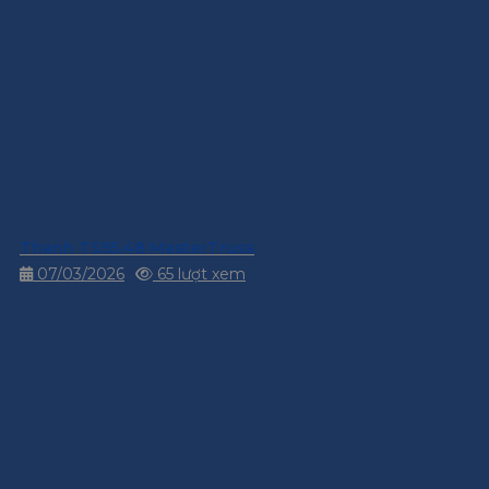
Thanh TS55.48 MasterTruss
07/03/2026
65 lượt xem