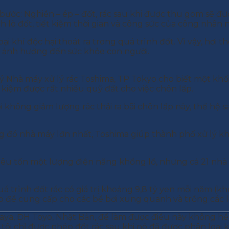
bước: Nghiền – ép – đốt, rác sau khi được thu gom sẽ đư
h lò đốt, tiết kiệm thời gian và công sức của công nhân 
i khí độc hại thoát ra trong quá trình đốt. Vì vậy, hơi 
g ảnh hưởng đến sức khỏe con người.
ý Nhà máy xử lý rác Toshima, TP Tokyo cho biết một khối
 kiệm được rất nhiều quỹ đất cho việc chôn lấp.
i không giảm lượng rác thải ra bãi chôn lấp này, thế hệ 
rong đó nhà máy lớn nhất, Toshima giúp thành phố xử lý
iêu tốn một lượng điện năng khổng lồ, nhưng cả 21 nhà
 trình đốt rác có giá trị khoảng 9,8 tỷ yen mỗi năm (kh
o để cung cấp cho các bể bơi xung quanh và trồng các loạ
aya, ĐH Toyo, Nhật Bản, để làm được điều này không hề
tôi chỉ được phép đốt rác sau khi nó đã được phân loại kỹ