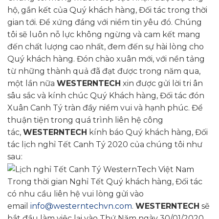
hộ, gắn kết của Quý khách hàng, Đối tác trong thời
gian tới. Để xứng đáng với niềm tin yêu đó. Chúng
tôi sẽ luôn nỗ lực không ngừng và cam kết mang
đến chất lượng cao nhất, đem đến sự hài lòng cho
Quý khách hàng. Đón chào xuân mới, với nền tảng
từ những thành quả đã đạt được trong năm qua,
một lần nữa
WESTERNTECH
xin được gửi lời tri ân
sâu sắc và kính chúc Quý Khách hàng, Đối tác đón
Xuân Canh Tý tràn đầy niềm vui và hạnh phúc. Để
thuận tiện trong quá trình liên hệ công
tác,
WESTERNTECH
kính báo Quý khách hàng, Đối
tác lịch nghỉ Tết Canh Tý 2020 của chúng tôi như
sau:
Trong thời gian Nghỉ Tết Quý khách hàng, Đối tác
có nhu cầu liên hệ vui lòng gửi vào
email
info@westerntechvn.com
.
WESTERNTECH
sẽ
bắt đầu làm việc lại vào Thứ Năm ngày 30/01/2020