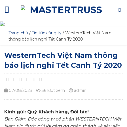
Skip
to
content
Trang chủ
/
Tin tức công ty
/
WesternTech Việt Nam
thông báo lịch nghỉ Tết Canh Tý 2020
WesternTech Việt Nam thông
báo lịch nghỉ Tết Canh Tý 2020
07/08/2023
36 lượt xem
admin
Kính gửi: Quý Khách hàng, Đối tác!
Ban Giám Đốc công ty cổ phần WESTERNTECH Việt
Nam xin được gửi lời cảm ơn chân thành và sâu sắc