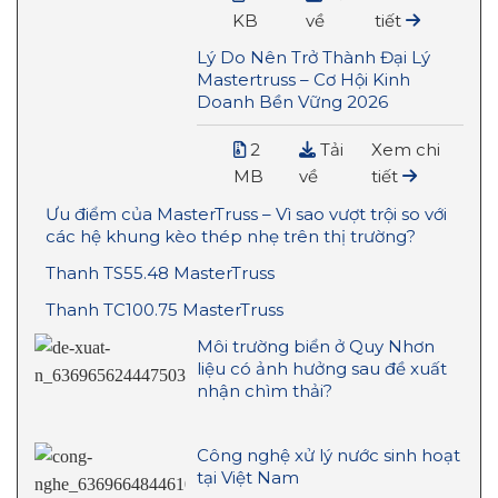
KB
về
tiết
Lý Do Nên Trở Thành Đại Lý
Mastertruss – Cơ Hội Kinh
Doanh Bền Vững 2026
2
Tải
Xem chi
MB
về
tiết
Ưu điểm của MasterTruss – Vì sao vượt trội so với
các hệ khung kèo thép nhẹ trên thị trường?
Thanh TS55.48 MasterTruss
Thanh TC100.75 MasterTruss
Môi trường biển ở Quy Nhơn
liệu có ảnh hưởng sau đề xuất
nhận chìm thải?
Công nghệ xử lý nước sinh hoạt
tại Việt Nam