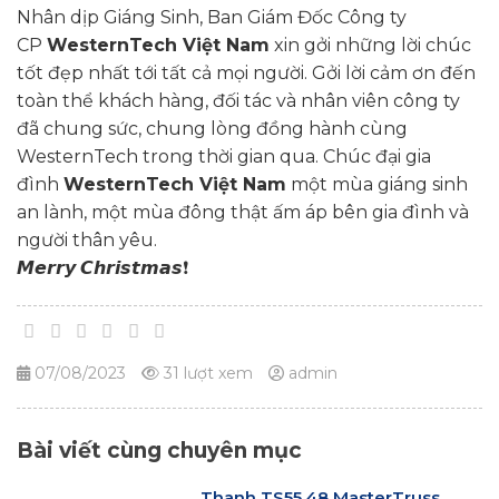
Nhân dịp Giáng Sinh, Ban Giám Đốc Công ty
CP
WesternTech Việt Nam
xin gởi những lời chúc
tốt đẹp nhất tới tất cả mọi người. Gởi lời cảm ơn đến
toàn thể khách hàng, đối tác và nhân viên công ty
đã chung sức, chung lòng đồng hành cùng
WesternTech trong thời gian qua. Chúc đại gia
đình
WesternTech Việt Nam
một mùa giáng sinh
an lành, một mùa đông thật ấm áp bên gia đình và
người thân yêu.
𝙈𝙚𝙧𝙧𝙮 𝘾𝙝𝙧𝙞𝙨𝙩𝙢𝙖𝙨
❗
07/08/2023
31 lượt xem
admin
Bài viết cùng chuyên mục
Thanh TS55.48 MasterTruss