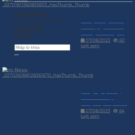
CÔNG NGHỆ
Dây chuyền sản xuất
Hà Nội đang ở trong
Chứng nhận
tình trạng ô nhiễm
PHÂN PHỐI
không khí đáng báo
DỰ ÁN
động
07/08/2023
60
lượt xem
Công Nghệ Xử Lý
Nước Thải Dệt
Nhuộm tại Việt Nam
07/08/2023
64
lượt xem