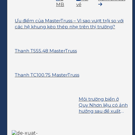
MB
về
Ưu điểm của MasterTruss – Vì sao vượt trội so với
các hệ khung kèo thép nhẹ trên thị trường?
Thanh TS55.48 MasterTruss
Thanh TC100.75 MasterTruss
Môi trường biển ở
Quy Nhơn liệu có ảnh
hưởng sau đề xuất
nhận chìm thải?