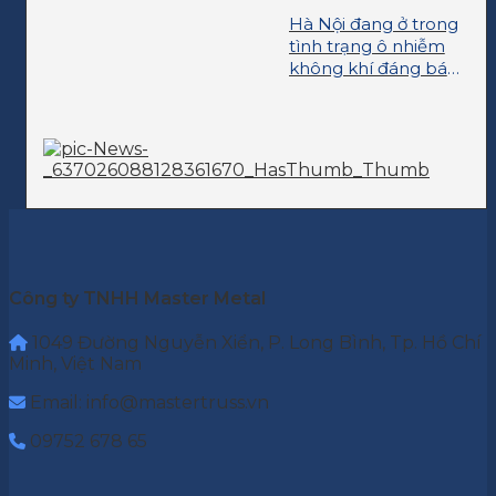
Hà Nội đang ở trong
tình trạng ô nhiễm
không khí đáng báo
động
Công ty TNHH Master Metal
1049 Đường Nguyễn Xiển, P. Long Bình, Tp. Hồ Chí
Minh, Việt Nam
Email: info@mastertruss.vn
09752 678 65