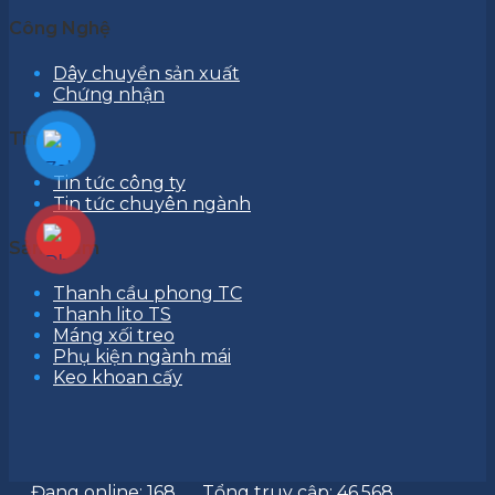
Công Nghệ
Dây chuyền sản xuất
Chứng nhận
Tin tức
Tin tức công ty
Tin tức chuyên ngành
Sản phẩm
Thanh cầu phong TC
Thanh lito TS
Máng xối treo
Phụ kiện ngành mái
Keo khoan cấy
Đang online: 168
Tổng truy cập: 46.568