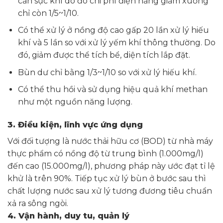
cần sục khí do đó chi phí điện năng giảm xuống
chỉ còn 1/5~1/10.
Có thể xử lý ở nồng độ cao gấp 20 lần xử lý hiếu
khí và 5 lần so với xử lý yếm khí thông thường. Do
đó, giảm được thể tích bể, diện tích lắp đặt.
Bùn dư chỉ bằng 1/3~1/10 so với xử lý hiếu khí.
Có thể thu hồi và sử dụng hiệu quả khí methan
như một nguồn năng lượng.
3. Điều kiện, lĩnh vực ứng dụng
Với đối tượng là nước thải hữu cơ (BOD) từ nhà máy
thực phẩm có nồng độ từ trung bình (1.000mg/l)
đến cao (15.000mg/l), phương pháp này ước đạt tỉ lệ
khử là trên 90%. Tiếp tục xử lý bùn ở bước sau thì
chất lượng nước sau xử lý tương đương tiêu chuẩn
xả ra sông ngòi.
4. Vận hành, duy tu, quản lý