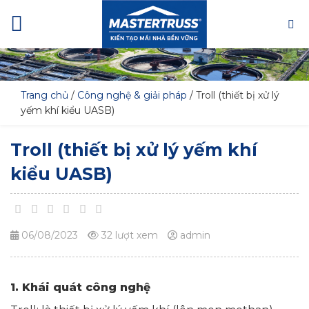
Skip
to
content
Trang chủ
/
Công nghệ & giải pháp
/
Troll (thiết bị xử lý
yếm khí kiểu UASB)
Troll (thiết bị xử lý yếm khí
kiểu UASB)
06/08/2023
32 lượt xem
admin
1. Khái quát công nghệ