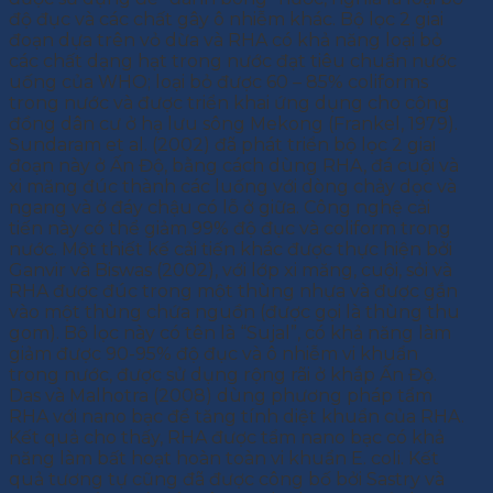
độ đục và các chất gây ô nhiễm khác. Bộ lọc 2 giai
đoạn dựa trên vỏ dừa và RHA có khả năng loại bỏ
các chất dạng hạt trong nước đạt tiêu chuẩn nước
uống của WHO; loại bỏ được 60 – 85% coliforms
trong nước và được triển khai ứng dụng cho cộng
đồng dân cư ở hạ lưu sông Mekong (Frankel, 1979).
Sundaram et al. (2002) đã phát triển bộ lọc 2 giai
đoạn này ở Ấn Độ, bằng cách dùng RHA, đá cuội và
xi măng đúc thành các luống với dòng chảy dọc và
ngang và ở đáy chậu có lỗ ở giữa. Công nghệ cải
tiến này có thể giảm 99% độ đục và coliform trong
nước. Một thiết kế cải tiến khác được thực hiện bởi
Ganvir và Biswas (2002), với lớp xi măng, cuội, sỏi và
RHA được đúc trong một thùng nhựa và được gắn
vào một thùng chứa nguồn (được gọi là thùng thu
gom). Bộ lọc này có tên là “Sujal”, có khả năng làm
giảm được 90-95% độ đục và ô nhiễm vi khuẩn
trong nước, được sử dụng rộng rãi ở khắp Ấn Độ.
Das và Malhotra (2008) dùng phương pháp tẩm
RHA với nano bạc để tăng tính diệt khuẩn của RHA.
Kết quả cho thấy, RHA được tẩm nano bạc có khả
năng làm bất hoạt hoàn toàn vi khuẩn E. coli. Kết
quả tương tự cũng đã được công bố bởi Sastry và