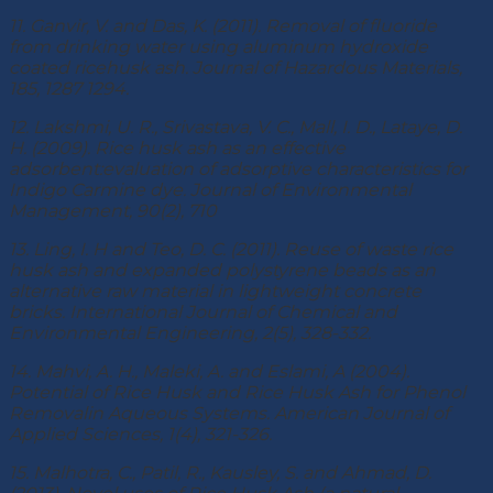
11. Ganvir, V. and Das, K. (2011). Removal of fluoride
from drinking water using aluminum hydroxide
coated ricehusk ash. Journal of Hazardous Materials,
185, 1287 1294.
12. Lakshmi, U. R., Srivastava, V. C., Mall, I. D., Lataye, D.
H. (2009). Rice husk ash as an effective
adsorbent:evaluation of adsorptive characteristics for
Indigo Carmine dye. Journal of Environmental
Management, 90(2), 710
13. Ling, I. H and Teo, D. C. (2011). Reuse of waste rice
husk ash and expanded polystyrene beads as an
alternative raw material in lightweight concrete
bricks. International Journal of Chemical and
Environmental Engineering, 2(5), 328-332.
14. Mahvi, A. H., Maleki, A. and Eslami, A (2004).
Potential of Rice Husk and Rice Husk Ash for Phenol
Removalin Aqueous Systems. American Journal of
Applied Sciences, 1(4), 321-326.
15. Malhotra, C., Patil, R., Kausley, S. and Ahmad, D.