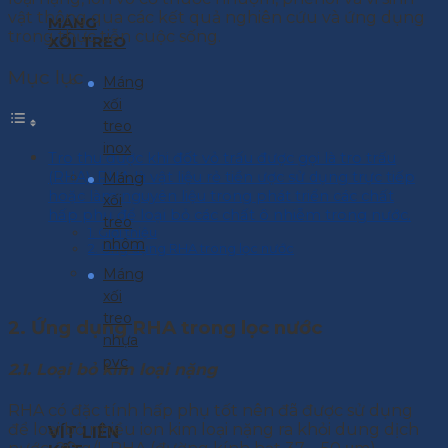
vật thông qua các kết quả nghiên cứu và ứng dụng
MÁNG
trong thực tiễn cuộc sống.
XỐI TREO
Mục lục
Máng
xối
treo
inox
Tro thu được khi đốt vỏ trấu được gọi là tro trấu
(RHA). RHA là vật liệu rẻ tiền ược sử dụng trực tiếp
Máng
hoặc làm nguyên liệu trong phát triển các chất
xối
hấp phụ để loại bỏ các chất ô nhiễm trong nước.
treo
1. Giới thiệu
nhôm
2. Ứng dụng RHA trong lọc nước
Máng
xối
treo
2. Ứng dụng RHA trong lọc nước
nhựa
pvc
2.1. Loại bỏ kim loại nặng
RHA có đặc tính hấp phụ tốt nên đã được sử dụng
để loại bỏ nhiều ion kim loại nặng ra khỏi dung dịch
VÍT LIÊN