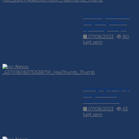
Chi 150 tỷ dẫn nước
sông Hồng để làm
sạch sông Tô Lịch
07/08/2023
80
lượt xem
Những nghịch lý tại
công trình xử lý
nước thải 130 tỉ
đồng
07/08/2023
63
lượt xem