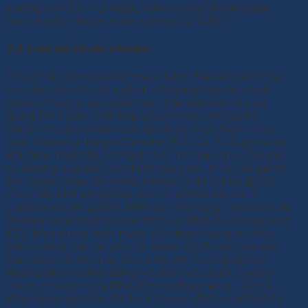
xuống còn 0,5 – 1,5 mg/L, nằm trong khoảng giới
hạn về tiêu chuẩn nước uống của WHO.
2.3. Loại bỏ thuốc nhuộm
Thuốc nhuộm và chất màu được thải vào các thủy
vực chủ yếu từ các ngành công nghiệp sản xuất
thuốc nhuộm và ngành dệt. Các nghiên cứu sử
dụng RHA làm chất hấp phụ rẻ tiền để loại bỏ
thuốc nhuộm khỏi nước đã được thực hiện. Hiệu
suất hấp phụ Indigo Carmine (IC) của RHA gia tăng
khi tăng nhiệt độ trong quá trình hấp phụ. Các giá
trị dương của ΔS0 và nhiệt hấp phụ (ΔH0), và giá trị
âm của sự thay đổi năng lượng tự do Gibbs (ΔG0)
cho thấy khả năng hấp phụ của RHA đối với IC
(Lakshmi et al., 2009). RHA có khả năng loại bỏ tối đa
99,94% xanh Methylene (MB) và 98,83% Congo Red
(CR) khỏi dung dịch nước. Độ nhạy hấp phụ chịu
ảnh hưởng bởi các yếu tố: nồng độ thuốc nhuộm
ban đầu, tốc độ máy lắc và độ pH. Cường độ ion
không ảnh hưởng đáng kể đến hiệu suất loại bỏ
thuốc nhuộm của RHA (Chowdhury et al., 2009).
Khả năng hấp phụ Brilliant Green (BG) của RHA tỷ