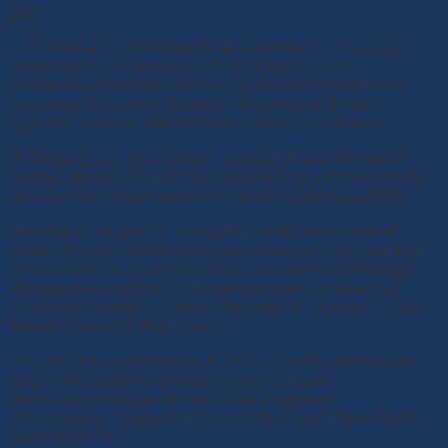
263.
7. El-Said, A. G., Badawy, N. A., Garamon, S. E. (2010).
Adsorption of Cadmium (II) and Mercury (II)
ontoNatural Adsorbent Rice Husk Ash (RHA) from
Aqueous Solutions: Study in Single and Binary
System. Journal ofAmerican Science, 6(12), 400.
8. Feng, Q., Lin, Q., Gong, F., Sugita, S. and Shoya, M.
(2004). Adsorption of lead and mercury by rice husk
ash.Journal of Colloid and Interface Science, 278(1).
9. Feng, Q., Sugita, S., Gong, F. (2004). Removal of
Lead ion from aqueous solution using rice husk ash.
InFrontiers on Separation Science and Technology.
Proceedings of the 4th International Conference,
Nanning,Guangxi, China, February 18-21, p 807. USA:
World Scientific Pub Co Inc.
10. Ganvir, V. and Biswas, K. (2002). Utility and scope
of a novel water filter technology in rural
areas.Proceedings of the IWRA Regional
Symposium “Water for Human Survival”. New Delhi,
pp. II-62-II-73.