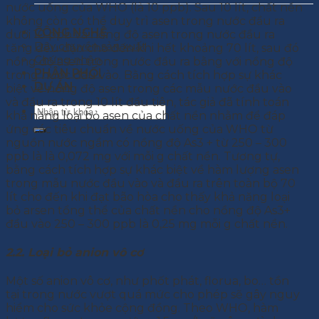
nước uống của WHO (là 10 ppb). Sau 10 lít, chất nền
không còn có thể duy trì asen trong nước đầu ra
CÔNG NGHỆ
dưới 10 ppb và nồng độ asen trong nước đầu ra
Dây chuyền sản xuất
tăng đều đặn cho đến khi hết khoảng 70 lít, sau đó
Chứng nhận
nồng độ asen trong nước đầu ra bằng với nồng độ
PHÂN PHỐI
trong nước đầu vào. Bằng cách tích hợp sự khác
DỰ ÁN
biệt về nồng độ asen trong các mẫu nước đầu vào
và đầu ra trong 10 lít đầu tiên, tác giả đã tính toán
khả năng loại bỏ asen của chất nền nhằm để đáp
ứng các tiêu chuẩn về nước uống của WHO từ
nguồn nước ngầm có nồng độ As3 + từ 250 – 300
ppb là là 0,072 mg với mỗi g chất nền. Tương tự,
bằng cách tích hợp sự khác biệt về hàm lượng asen
trong mẫu nước đầu vào và đầu ra trên toàn bộ 70
lít cho đến khi đạt bão hòa cho thấy khả năng loại
bỏ arsen tổng thể của chất nền cho nồng độ As3+
đầu vào 250 – 300 ppb là 0,25 mg mỗi g chất nền.
2.2. Loại bỏ anion vô cơ
Một số anion vô cơ, như phốt phát, florua, bo… tồn
tại trong nước vượt quá mức cho phép sẽ gây nguy
hiểm cho sức khỏe cộng đồng. Theo WHO, hàm