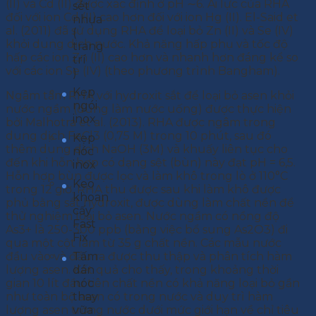
(II) và Cd (II) được xác định ở pH ∼6. Ái lực của RHA
sét
đối với ion Cd (II) cao hơn đối với ion Hg (II). El-Said et
nhựa
al. (2011) đã sử dụng RHA để loại bỏ Zn (II) và Se (IV)
(
khỏi dung dịch nước. Khả năng hấp phụ và tốc độ
trang
hấp các ion Zn (II) cao hơn và nhanh hơn đáng kể so
trí
với các ion Se (IV) (theo phương trình Bangham).
)
Kẹp
Ngâm tẩm RHA với hydroxit sắt để loại bỏ asen khỏi
ngói
nước ngầm (dùng làm nước uống) được thực hiện
inox
bởi Malhotra et al. (2013). RHA được ngâm trong
dung dịch FeCl3 (0,75 M) trong 10 phút, sau đó
Kẹp
thêm dung dịch NaOH (3M) và khuấy liên tục cho
nóc
đến khi hỗn hợp có dạng sệt (bùn) này đạt pH = 6,5.
inox
Hỗn hợp bùn được lọc và làm khô trong lò ở 110°C
Keo
trong 12 giờ. RHA thu được sau khi làm khô được
khoan
phủ bằng sắt hydroxit, được dùng làm chất nền để
cấy
thử nghiệm loại bỏ asen. Nước ngầm có nồng độ
Fast
As3+ là 250-300 ppb (bằng việc bổ sung As2O3) đi
Fix
qua một cột làm từ 35 g chất nền. Các mẫu nước
đầu vào và đầu ra được thu thập và phân tích hàm
Tấm
lượng asen. Kết quả cho thấy, trong khoảng thời
dán
gian 10 lít đầu tiên chất nền có khả năng loại bỏ gần
nóc
như toàn bộ asen có trong nước và duy trì hàm
thay
lượng asen trong nước dưới mức giới hạn về chỉ tiêu
vữa