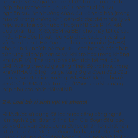
lệ thuận với sự gia tăng nhiệt độ trong quá trình
hấp phụ (Mane et al., 2007). Chen et al (2012)
nghiên cứu ảnh hưởng của điều kiện tro hóa (trong
nitơ và trong không khí) đến các đặc điểm hóa lý và
hiệu suất loại bỏ thuốc nhuộm MB của RHA. Kết
quả phân tích XRD, SEM và BET cho thấy tất cả các
mẫu RHA đều là vật liệu xốp chứa cacbon và silica
vô định hình. RHA được tro hóa trong nitơ (BRHA)
thể hiện diện tích bề mặt BET cao hơn và các phần
tử trung bì thấp hơn so với khi tro hóa trong không
khí (WRHA). Thể tích lỗ và diện tích bề mặt của
BRHA tăng theo sự gia tăng nhiệt độ tro hóa, trong
khi WRHA thể hiện sự gia tăng ở giai đoạn đầu đầu
tiên và sau đó giảm xuống. WRHA được tro hóa ở
45oC và BRHA được tro hóa ở 75oC cho khả năng
hấp phụ cao nhất đối với MB.
2.4. Loại bỏ vi sinh vật và phenol
RHA được sử dụng để lọc nước bằng công nghệ
làm sạch 2 giai đoạn ở Thái Lan. Giai đoạn đầu, các
sợi vỏ dừa vụn được dùng để lọc phần lớn chất rắn
lơ lửng khỏi nước. Giai đoạn thứ hai, một lớp RHA
được sử dụng để “đánh bóng” nước, nghĩa là loại bỏ