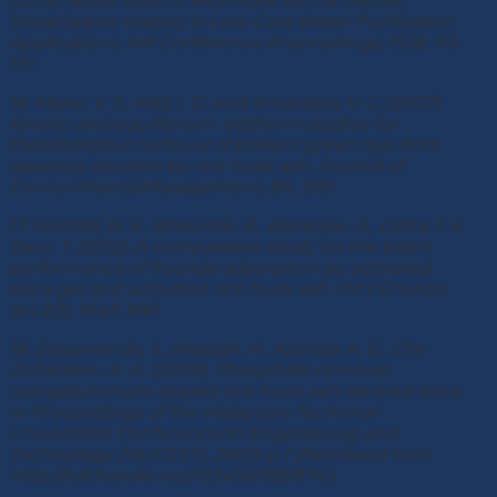
(2013). Novel uses of Rice Husk Ash (a natural
SilicaCarbon matrix) in Low-Cost Water Purification
Applications. AIP Conference Proceedings, 1538, 113-
119.
16. Mane, V. S., Mall, I. D. and Srivastava, V. C. (2007).
Kinetic and equilibrium isotherm studies for
theadsorptive removal of brilliant green dye from
aqueous solution by rice husk ash. Journal of
EnvironmentalManagement, 84, 390.
17. Mondal, N. K., Bhaumik, R., Banerjee, A., Datta, J. K,
Baur, T. (2012). A comparative study on the batch
performance of fluoride adsorption by activated
silica gel and activated rice husk ash. Int J Environ
Sci 2(3), 1643-1661.
18. Salsuwanda, S., Masitah, H., Azlinda, A. G., Che
Zulzikrami, A. A. (2009). Phosphate removal
usingaluminum-doped rice husk ash-derived silica.
In Proceedings of the Malaysian Technical
Universities Conferenceon Engineering and
Technology (MUCEET), 2009; p 1 (Retrieved from
http://hdl.handle.net/123456789/8741).