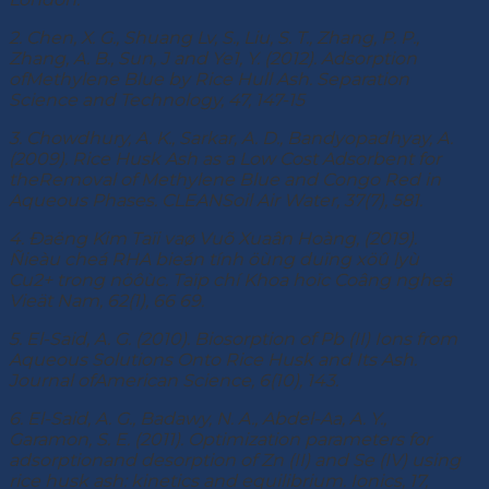
2. Chen, X. G., Shuang Lv, S., Liu, S. T., Zhang, P. P.,
Zhang, A. B., Sun, J and Ye1, Y. (2012). Adsorption
ofMethylene Blue by Rice Hull Ash. Separation
Science and Technology, 47, 147-15
3. Chowdhury, A. K., Sarkar, A. D., Bandyopadhyay, A.
(2009). Rice Husk Ash as a Low Cost Adsorbent for
theRemoval of Methylene Blue and Congo Red in
Aqueous Phases. CLEANSoil Air Water, 37(7), 581.
4. Đaëng Kim Taïi vaø Vuõ Xuaân Hoàng, (2019).
Ñieàu cheá RHA bieán tính öùng duïng xöû lyù
Cu2+ trong nöôùc. Taïp chí Khoa hoïc Coâng ngheä
Vieät Nam, 62(1), 66 69.
5. El-Said, A. G. (2010). Biosorption of Pb (II) Ions from
Aqueous Solutions Onto Rice Husk and Its Ash.
Journal ofAmerican Science, 6(10), 143.
6. El-Said, A. G., Badawy, N. A., Abdel-Aa, A. Y.,
Garamon, S. E. (2011). Optimization parameters for
adsorptionand desorption of Zn (II) and Se (IV) using
rice husk ash: kinetics and equilibrium. Ionics, 17,