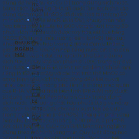
dùng để hấp thu ion Cu (II) trong dung dịch nước,
mạ
bằng cách dùng 5g RHA đã được làm sạch cho vào
kẽm
dung dịch muối MnSO4 đã được hòa tan trong 50
Tắc
ml nước cất (tỷ lệ Mn/RHA là 8%), khuấy trộn hỗn
kê
hợp bằng máy khuấy từ (500 vòng/phút) trong 30
Inox
phút. Hỗn hợp sau đó được oxy hóa kết tủa bằng
H2O2 15% trong môi trường kiềm (pH=8); tiếp tục
PHỤ KIỆN
khuấy trộn hỗn hợp trong 2 giờ và đem ủ thêm 2
NGÀNH
giờ; sau đó lọc, rửa hỗn hợp bằng nước cất cho đến
MÁI
hết SO42- và pH đạt trung tính (thử bằng dung
dịch BaCl2); sấy khô sản phẩm ở 110oC trong 6 giờ và
Bản
thu được vật liệu RHA biến tính có diện tích bề mặt
riêng là 152,412 m2/g với các hạt tinh thể MnO2 có
mã
dạng hình cầu, kích thước đồng đều kết tụ với
L
nhau tạo màng mỏng phủ lên hệ thống mao quản
cho
của RHA. Vật liệu trấu biến tính (RHA-M) này được
mái
sử dụng làm chất hấp phụ ion Cu2+ trong dung
bê
dịch nước. Với lượng chất hấp phụ là 0,3 g và nồng
tông
độ Cu2+ là 50 mg/l đã cho hiệu suất loại bỏ Cu2+
trong nước khá cao (trên 90%). Thời gian phản ứng
Bản
hấp phụ Cu2+ đạt cân bằng là 90 phút, ở pH=7-8.
mã
Kết quả hấp phụ Cu2+ của RHA biến tính nghiệm
L
đúng theo mô hình Langmuir. Quy luật động học
cho
hấp phụ tuân theo phương trình động học biểu