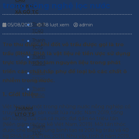
trong công nghệ lọc nước
PHONG -
XÀ GỒ TC
Thanh
05/08/2023
38 lượt xem
admin
TC40
Thanh
Tro thu được khi đốt vỏ trấu được gọi là tro
TC75
trấu (RHA). RHA là vật liệu rẻ tiền ược sử dụng
Thanh
trực tiếp hoặc làm nguyên liệu trong phát
TC100
triển các chất hấp phụ để loại bỏ các chất ô
Thanh
TC120
nhiễm trong nước.
Thanh
1. Giới thiệu
TC150
Việt Nam là một trong những nước nông nghiệp có
THANH
truyền thống sản xuất lúa nước. Năm 2019, tổng
LITO TS
sản lượng lúa của cả nước đạt gần 44 triệu tấn
(Niên giám thống kê Việt Nam, 2019). Mỗi tấn thóc
Thanh
được chế biến, trung bình tạo ra 200 kg trấu và 40
TS15
kg RHA (Ling & Teo, 2011). Như vậy, tính ở năm 2019,