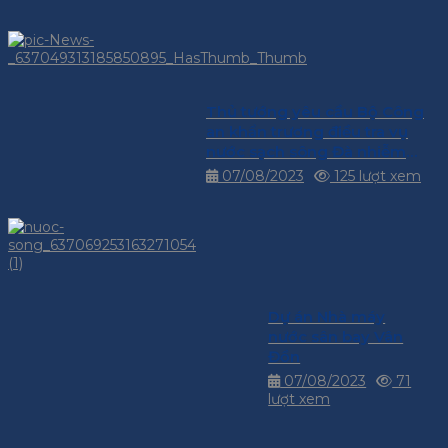
Thủ tướng yêu cầu Bộ Công
an khẩn trương điều tra vụ
nước sạch sông Đà nhiễm
dầu thải
07/08/2023
125 lượt xem
Dự án Nhà máy
nước sân bay Vân
Đồn
07/08/2023
71
lượt xem