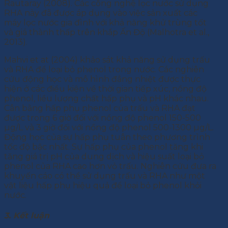
Rautaray (2008). Các công nghệ lọc nước sử dụng
RHA này đã được áp dụng vào việc sản xuất các
máy lọc nước gia đình với khả năng khử trùng tốt
và giá thành thấp trên khắp Ấn Độ (Malhotra et al.,
2013).
Mahvi et at (2004) khảo sát khả năng sử dụng trấu
và RHA để loại bỏ phenol trong nước. Các nghiên
cứu động học và mô hình đẳng nhiệt được thực
hiện ở các điều kiện về thời gian tiếp xúc, nồng độ
phenol, liều lượng chất hấp phụ và pH khác nhau.
Cân bằng hấp phụ phenol của trấu và RHA đạt
được trong 6 giờ đối với nồng độ phenol 150-500
µg/L và 3 giờ đối với nồng độ phenol 500-1300 µg/L.
Động học của sự hấp phụ tuân theo phương trình
tốc độ bậc nhất. Sự hấp phụ của phenol tăng khi
tăng giá trị pH của dung dịch và hiệu suất loại bỏ
phenol của RHA cao hơn vỏ trấu. Nghiên cứu đưa ra
khuyến cáo có thể sử dụng trấu và RHA như một
vật liệu hấp phụ hiệu quả để loại bỏ phenol khỏi
nước.
3. Kết luận