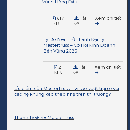
Vững Hàng Đầu
617
Tải
Xem chi tiết
KB
về
Lý Do Nên Trở Thành Đại Lý
Mastertruss – Cơ Hội Kinh Doanh
Bền Vững 2026
2
Tải
Xem chi tiết
MB
về
Ưu điểm của MasterTruss – Vì sao vượt trội so với
các hệ khung kèo thép nhẹ trên thị trường?
Thanh TS55.48 MasterTruss