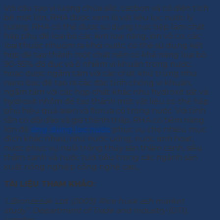
Với cấu tạo vi lượng chứa silic, cacbon và có diện tích
bề mặt lớn, RHA được xem là vật liệu lọc nước lý
tưởng. RHA có thể được sử dụng trực tiếp làm chất
hấp phụ để loại bỏ các kim loại nặng, ion vô cơ, các
loại thuốc nhuộm ra khỏi nước; có thể sử dụng kết
hợp để tạo thành một chất nền có khả năng loại bỏ
90-95% độ đục và ô nhiễm vi khuẩn trong nước;
hoặc được ngâm tẩm với các chất khử trùng như
nano bạc để tạo ra các đặc tính chống vi khuẩn,
ngâm tẩm với các hợp chất khác như hydroxit sắt và
hydroxit nhôm để tạo thành một vật liệu có thể hấp
phụ hiệu quả asen và florua có trong nước. Với tính
sẵn có dồi dào và giá thành thấp, RHA có tiềm năng
lớn để
ứng dụng lọc nước
phục vụ cho nhiều mục
đích khác nhau, như nước uống, nước sinh hoạt,
nước phục vụ nuôi trồng thủy sản thâm canh, siêu
thâm canh và nước tưới tiêu trong các ngành sản
xuất nông nghiệp công nghệ cao,…
TÀI LIỆU THAM KHẢO:
1. Bronzeoak Ltd. (2003). Rice husk ash market
study”. Department of Trade and Industry (DTI),
London.