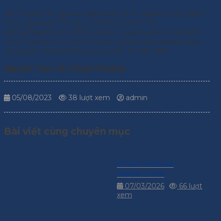
24. Tuyen, N., Quyen,Nguyen, D. V., Ngoc,T. M., Hai,H.
V. M., Quang,T. N., Sy, H. T. and Lam, T. D.
(2016).Treatment of fluoride in well-water in Khanh
Hoa, Vietnam by aluminum hydroxide coated rice
husk ash. GreenProcess Synth, 5, 479-489.
Nguồn: Tạp chí Công Thương
05/08/2023
38 lượt xem
admin
Bài viết cùng chuyên mục
Thanh TS55.48
MasterTruss
07/03/2026
66 lượt
xem