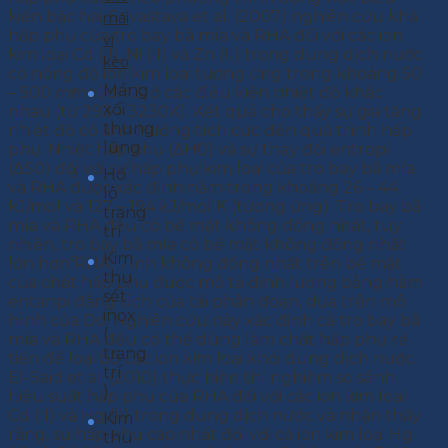
kiến bậc hai. Srivastava et al. (2007) nghiên cứu khả
mái
hấp phụ của tro bay bã mía và RHA đối với các ion
vì
kim loại Cd (II), Ni (II) và Zn (II) trong dung dịch nước
kèo
có nồng độ ion kim loại tương ứng trong khoảng 50
Máng
– 500 mmol/dm3, ở các điều kiện nhiệt độ khác
xối
nhau (từ 293 – 3230K). Kết quả cho thấy sự gia tăng
thung
nhiệt độ có ảnh hưởng tích cực đến quá trình hấp
lũng
phụ. Nhiệt hấp phụ (ΔH0) và sự thay đổi entropi
(ΔS0) đối với sự hấp phụ kim loại của tro bay bã mía
Hồ
và RHA được xác định nằm trong khoảng 26 – 44
lô
kJ/mol và 127 – 194 kJ/mol K (tương ứng). Tro bay bã
trang
mía và RHA đều có bề mặt không đồng nhất, tuy
trí
nhiên, tro bay bã mía có bề mặt không đồng nhất
Kim
lớn hơn RHA. Tính không đồng nhất trên bề mặt
thu
của chất hấp phụ được mô tả định lượng bằng hàm
sét
entanpi đẳng tích của tải phân đoạn, dựa trên mô
inox
hình của Do. Nghiên cứu này xác định cả tro bay bã
(
mía và RHA đều có thể dùng làm chất hấp phụ rẻ
trang
tiền để loại bỏ các ion kim loại khỏi dung dịch nước.
trí
El-Said et al. (2010) thực hiện thí nghiệm so sánh
)
hiệu suất hấp phụ của RHA đối với các ion kim loại
Cd (II) và Hg (II) trong dung dịch nước và nhận thấy
Kim
rằng, sự hấp phụ cao nhất đối với cả ion kim loại Hg
thu