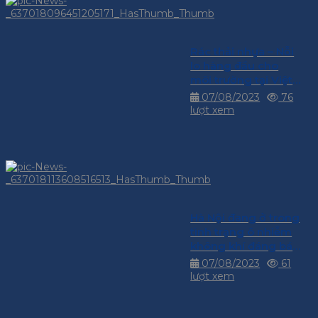
Rác thải nhựa – Nỗi
lo hàng đầu cho
môi trường tại Việt
Nam
07/08/2023
76
lượt xem
Hà Nội đang ở trong
tình trạng ô nhiễm
không khí đáng báo
động
07/08/2023
61
lượt xem