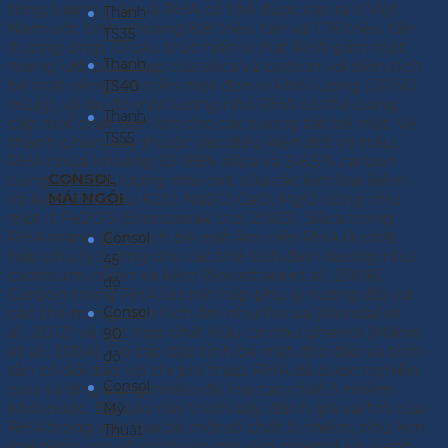
tổng lượng trấu và RHA có thể được tạo ra ở Việt
Thanh
Nam ước tính khoảng 8,8 triệu tấn và 1.76 triệu tấn
TS35
(tương ứng). Ở cấu trúc hiển vi, hạt RHA gồm một
Thanh
mạng lưới phức tạp của silica và carbon với diện tích
bề mặt riêng lớn trên một đơn vị khối lượng (30-50
TS40
m2/g), và do đó một lượng nhỏ RHA có thể cung
Thanh
cấp một chất nền lớn cho các tương tác bề mặt. Về
TS55
thành phần, tùy thuộc vào điều kiện đốt vỏ trấu,
RHA chứa khoảng 63-98% silica và 3-6,5% carbon
CONSOL
cùng với một lượng nhỏ oxit của các kim loại kiềm
MÁI NGÓI
và kiềm thổ như K2O, Na2O, CaO, MgO cũng như
một ít Fe2O3 (Bronzeoak Ltd, 2003). Silica trong
RHA mang điện tích bề mặt âm, nên RHA là chất
Consol
hấp phụ lý tưởng cho các thể tích điện dương như
45
cadmium, niken và kẽm (Srivastava et al., 2006).
độ
Carbon trong RHA là chất hấp phụ lý tưởng đối với
Consol
các thể mang điện tích âm như florua (Mondal et
al., 2012) và các hợp chất hữu cơ như phenol (Mahvi
90
et al., 2004). Do các đặc tính bề mặt độc đáo và tính
độ
sẵn có dồi dào với chi phí thấp, RHA đã được nghiên
Consol
cứu và ứng dụng nhiều để loại các chất ô nhiễm
khỏi nước. Bài báo này trình bày, đánh giá vai trò của
Mỹ
RHA trong việc loại bỏ một số chất ô nhiễm, như kim
Thuật
loại nặng, ion vô cơ thuốc nhuộm, phenol và vi sinh