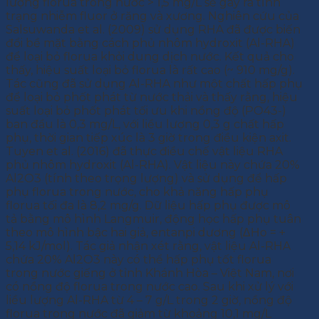
lượng florua trong nước > 1,5 mg/L sẽ gây ra tình
trạng nhiễm fluor ở răng và xương. Nghiên cứu của
Salsuwanda et al. (2009) sử dụng RHA đã được biến
đổi bề mặt bằng cách phủ nhôm hydroxit (Al-RHA)
để loại bỏ florua khỏi dung dịch nước. Kết quả cho
thấy, hiệu suất loại bỏ florua là rất cao (~ 910 mg/g).
Tác cũng đã sử dụng Al-RHA như một chất hấp phụ
để loại bỏ phốt phát từ nước thải và thấy rằng, hiệu
suất loại bỏ phốt phát tối ưu khi nồng độ (PO43-)
ban đầu là 0,3 mg/L, với liều lượng 0,3 g chất hấp
phụ, thời gian tiếp xúc là 3 giờ trong điều kiện axit.
Tuyen et al. (2016) đã thực điều chế vật liệu RHA
phủ nhôm hydroxit (Al-RHA). Vật liệu này chứa 20%
Al2O3 (tính theo trọng lượng) và sử dụng để hấp
phụ florua trong nước, cho khả năng hấp phụ
florua tối đa là 8,2 mg/g. Dữ liệu hấp phụ được mô
tả bằng mô hình Langmuir, động học hấp phụ tuân
theo mô hình bậc hai giả, entanpi dương (ΔHo = +
5,14 kJ/mol). Tác giả nhận xét rằng, vật liệu Al-RHA
chứa 20% Al2O3 này có thể hấp phụ tốt florua
trong nước giếng ở tỉnh Khánh Hòa – Việt Nam, nơi
có nồng độ florua trong nước cao. Sau khi xử lý với
liều lượng Al-RHA từ 4 – 7 g/L trong 2 giờ, nồng độ
florua trong nước đã giảm từ khoảng 10,1 mg/L