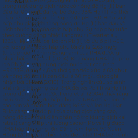
nước. 20 g/L RHA (đường kính hạt 37 – 50 μm)
KẾT
trong một dung dịch nước có nồng độ Hg (II) ban
đầu là 100 mg/L đã loại bỏ được 98% Hg (II), với thời
Vít
gian tiếp xúc tối ưu là 3 giờ ở độ pH = 6,0. Hiệu suất
liên
hấp phụ giảm khi tăng nồng độ Hg (II) ban đầu và
kết
kích thước hạt của chất hấp phụ. Sự hấp phụ tuân
kèo
theo đường đẳng nhiệt Langmuir (Tiwari et al.,
Vít
1995). Hiệu suất loại bỏ ion Pb (II) tối ưu ở pH ∼5,6,
ngói
với lượng Pb được hấp phụ tối đa là 12,63 mg/g
mạ
(theo phương trình Bangham) của RHA được ghi
màu
nhận bởi Feng et al. (2004). Khả năng RHA hấp phụ
ion Pb (II) trong dung dịch nước đạt cao nhất
Vít
∼94,75%, ở pH = 4,6 và thời gian tiếp xúc là 60 phút
ngói
và nồng độ Pb (II) ban đầu là 30 mg/L được ghi
mạ
nhận bởi El-Said (2010). Trong nghiên cứu so sánh
kẽm
khả năng hấp phụ của RHA đối với Pb (II) và Hg (II)
Vít
trong dung dịch nước, Feng et al. (2004) thấy rằng
ngói
hiệu suất và tốc độ hấp phụ của RHA đối với ion Pb
inox
cao hơn và nhanh hơn đáng kể so với ion Hg. Hạt
Tắc
RHA càng mịn, độ pH của dung dịch càng cao,
kê
nồng độ của chất điện phân hỗ trợ (dung dịch kali
sắt
nitrat) càng thấp thì lượng các ion Pb và Hg được
RHA hấp thụ càng lớn. Đặng Kim Tại và Vũ Xuân
Tắc
Hồng (2019) đã nghiên cứu điều chế RHA biến tính
kê