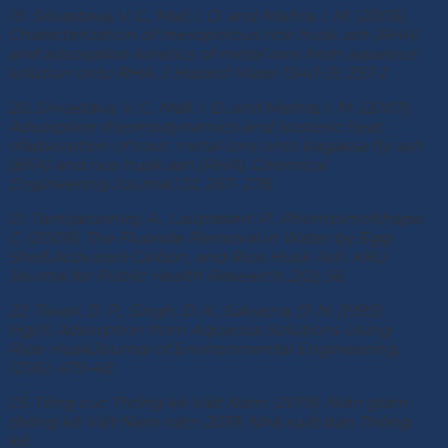
19. Srivastava, V. C., Mall, I. D. and Mishra, I. M. (2006).
Characterization of mesoporous rice husk ash (RHA)
and adsorption kinetics of metal ions from aqueous
solution onto RHA. J Hazard Mater.134(1-3), 257-2
20. Srivastava, V. C., Mall, I. D. and Mishra, I. M. (2007).
Adsorption thermodynamics and isosteric heat
ofadsorption of toxic metal ions onto bagasse fly ash
(BFA) and rice husk ash (RHA). Chemical
Engineering Journal,132, 267- 278.
21. Tantijaroonroj, A., Lauprasert, P., Phornpimolthape,
C. (2009). The Fluoride Removal in Water by Egg
Shell,Activated Carbon, and Rice Husk Ash. KKU
Journal for Public Health Research, 2(2), 56.
22. Tiwari, D. P., Singh, D. K., Saksena, D. N. (1995).
Hg(II) Adsorption from Aqueous Solutions Using
Rice-HuskJournal of Environmental Engineering,
121(6), 479-48.
23. Tổng cục Thống kê Việt Nam, (2019). Niên giám
thống kê Việt Nam năm 2019. Nhà xuất bản Thống
kê.