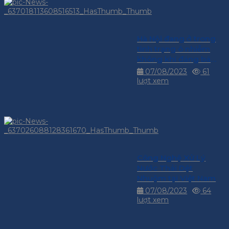
Hà Nội đang ở trong
tình trạng ô nhiễm
không khí đáng báo
động
07/08/2023
61
lượt xem
Công Nghệ Xử Lý
Nước Thải Dệt
Nhuộm tại Việt Nam
07/08/2023
64
lượt xem