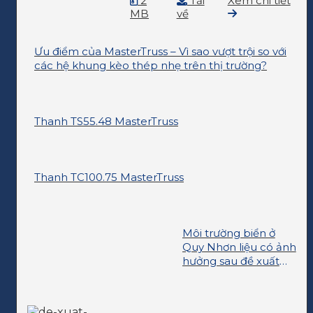
2
Tải
Xem chi tiết
MB
về
Ưu điểm của MasterTruss – Vì sao vượt trội so với
các hệ khung kèo thép nhẹ trên thị trường?
Thanh TS55.48 MasterTruss
Thanh TC100.75 MasterTruss
Môi trường biển ở
Quy Nhơn liệu có ảnh
hưởng sau đề xuất
nhận chìm thải?