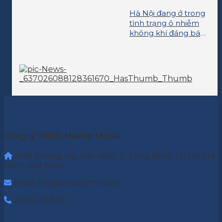
Hà Nội đang ở trong
tình trạng ô nhiễm
không khí đáng báo
động
Công ty TNHH Master Metal
1049 Đường Nguyễn Xiển, P. Long Bình, Tp. Hồ Chí
Minh, Việt Nam
Email: info@mastertruss.vn
09752 678 65