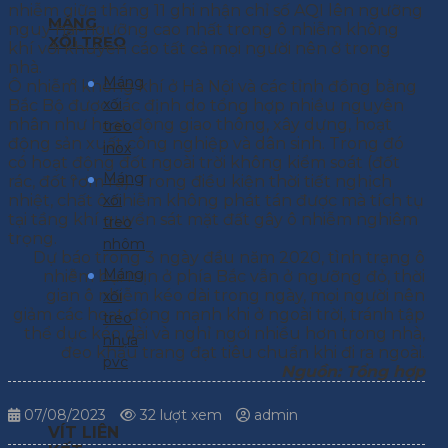
nhiễm giữa tháng 11 ghi nhận chỉ số AQI lên ngưỡng
MÁNG
nguy hại-ngưỡng cao nhất trong ô nhiễm không
XỐI TREO
khí với khuyến cáo tất cả mọi người nên ở trong
nhà.
Máng
Ô nhiễm không khí ở Hà Nội và các tỉnh đồng bằng
xối
Bắc Bộ được xác định do tổng hợp nhiều nguyên
nhân như hoạt động giao thông, xây dựng, hoạt
treo
động sản xuất công nghiệp và dân sinh. Trong đó
inox
có hoạt động đốt ngoài trời không kiểm soát (đốt
Máng
rác, đốt rơm rạ). Trong điều kiện thời tiết nghịch
nhiệt, chất ô nhiễm không phát tán được mà tích tụ
xối
tại tầng khí quyển sát mặt đất gây ô nhiễm nghiêm
treo
trọng.
nhôm
Dự báo trong 3 ngày đầu năm 2020, tình trạng ô
Máng
nhiễm bụi mịn ở phía Bắc vẫn ở ngưỡng đỏ, thời
gian ô nhiễm kéo dài trong ngày, mọi người nên
xối
giảm các hoạt động mạnh khi ở ngoài trời, tránh tập
treo
thể dục kéo dài và nghỉ ngơi nhiều hơn trong nhà,
nhựa
đeo khẩu trang đạt tiêu chuẩn khi đi ra ngoài.
pvc
Nguồn: Tổng hợp
07/08/2023
32 lượt xem
admin
VÍT LIÊN