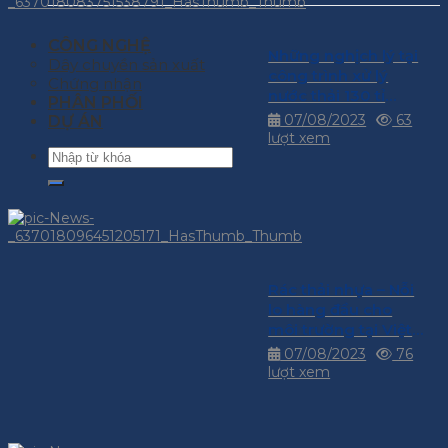
CÔNG NGHỆ
Những nghịch lý tại
Dây chuyền sản xuất
công trình xử lý
Chứng nhận
nước thải 130 tỉ
PHÂN PHỐI
đồng
07/08/2023
63
DỰ ÁN
lượt xem
Rác thải nhựa – Nỗi
lo hàng đầu cho
môi trường tại Việt
Nam
07/08/2023
76
lượt xem