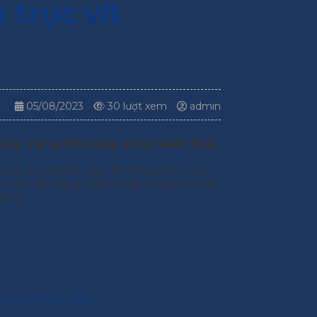
 trục vít
05/08/2023
30 lượt xem
admin
 xây dựng nhà máy xử lý nước thải.
ng, xị mạ kim loại, dệt nhuộm… ), và
 nước dễ dàng, đây là giải pháp cho các
điểm.
y xử lý nước thải.