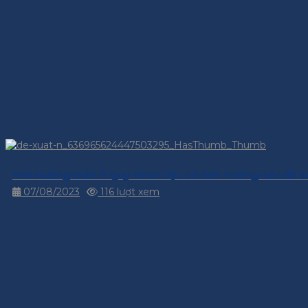
Môi trường biển ở Quy Nhơn liệu có ảnh hưởng sau đề x
07/08/2023
116 lượt xem