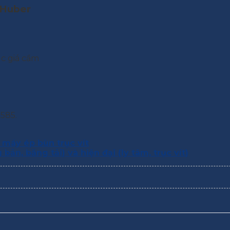
 Huber
úc giá cầm
.
 585.
 máy ép bùn trục vít
n, băng tải) và hiện đại (ly tâm, trục vít)