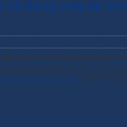
hi sử dụng máy ép bùn
iảm các bể lắng và bể bùn dày, tiết kiệm chi phí
loại bùn thải đặc biệt như Bùn khai khoáng (than, mỏ quặ
lượng dầu cao hơn thì thiết bị này vẫn có khả năng tách
hống như khung bản hay băng tải
không thể xử lý dứt 
ác bể lắng và bể bùn dày, tiết kiệm chi phí xây dựng nhà má