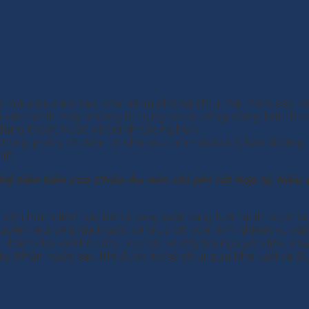
hiệu quả ép cao, khả năng chống chịu mài mòn, oxy hó
h vận hành máy không bị rung và có tiếng động bất thư
 dàng thoát nước và tránh tắc nghẽn.
 từng phần, rất tiện lợi cho quá trình bảo trì, bảo dưỡng t
nh.
ệ tiên tiến của Châu Âu nên chi phí rất hợp lý, hiệu 
 vận hành liên tục bên trong một lồng lưới hình trụ trò
yên liệu về phía trước, và trục vít vừa làm nhiệm vụ vậ
hành bã và khô hẳn, trục vít sẽ đẩy bã nguyên liệu này lầ
. Phần nước sau khi được ép sẽ chui qua khe lưới và đ