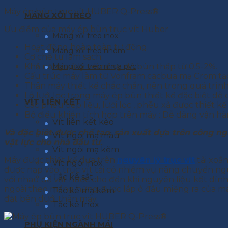
Máy ép bùn trục vít HUBER Q-Press®
MÁNG XỐI TREO
Ưu điểm của máy ép bùn trục vít Huber
Máng xối treo inox
Hoạt động hoàn toàn tự động.
Máng xối treo nhôm
Cơ chế tự làm sạch.
Khả năng xử lý với nồng độ bùn thấp từ 0.5-2%.
Máng xối treo nhựa pvc
Cấu trúc máy làm từ Vonfram cacbua mạ Crom tạo 
Thân máy thiết kế chắc chắn, nên trong quá trìn
Lỗ lưới lọc trong máy ép bùn thiết kế đặc biệt dễ
VÍT LIÊN KẾT
Các phễu tiếp liệu, lưới lọc , phễu xả được thiết kế
Bộ điều khiển tích hợp trên máy : Dễ dàng vận hà
Vít liên kết kèo
Và đặc biệt được chế tạo, sản xuất dựa trên công ngh
Vít ngói mạ màu
vật lực cho nhà đầu tư.
Vít ngói mạ kẽm
Máy được thiết kế dựa trên
nguyên lý trục vít
tải xoắn
Vít ngói inox
được nạp vào, trục vít tải có nhiệm vụ nâng chuyển ngu
Tắc kê sắt
với nhau để vắt nước cho đến khi nguyên liệu kết dính t
ngoài theo máng hứng được lắp ở đầu miệng ra của máy
Tắc kê mạ kẽm
đặt bên dưới thân máy.
Tắc kê Inox
PHỤ KIỆN NGÀNH MÁI