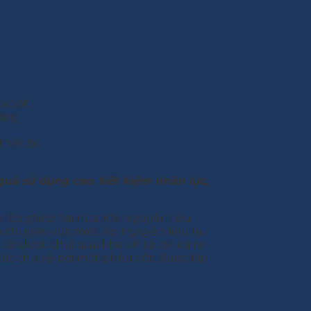
a tốt.
ờng.
hiết bị.
quả sử dụng cao, tiết kiệm nhân lực,
n lắp ghép hai nửa. Khi nguyên liệu
n chuyển vừa miết, ép nguyên liệu lại
n lượt chui qua khe vít tải để rơi ra
ược thu về bởi một phểu côn được lắp