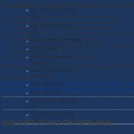
Ứng dụng của sản phẩm máy ép bùn trục vít
Bản mã L cho mái bê
tông
Xử lý bùn trong nhà máy chế biến thực phẩm
Xử lý trong nhà máy xi ma, thuộc da, kim loại…
Bản mã L cho mái vì
Xử lý bùn nhà máy chế biến thủy hải sản
kèo
Xử lý bùn trong nhà máy nước thải , giết mổ gia s
Xử lý bùn nước thải trong sản xuất
Máng xối thung lũng
Xử lý ép tách dầu trong nghành dàu ăn, dầu máy.
Hồ lô trang trí
Xử lý bùn hóa lý, vô cơ , hữu cơ …
Kim thu sét inox (
Và rất nhiều những ứng dụng khác …
trang trí )
Mọi thông tin chi tiết vui lòng liên hệ Hotline: 0967 608
Kim thu sét nhựa (
trang trí )
Xem thêm:
Máy ép bùn trục vít là gì? Nguyên lý hoạt động của
Kẹp ngói inox
So sánh các dòng máy ép bùn truyền thống (khung bả
Kẹp nóc inox
Keo khoan cấy Fast
Fix
Tấm dán nóc thay
vữa
BÀI VIẾT CÙNG CHUYÊN MỤC