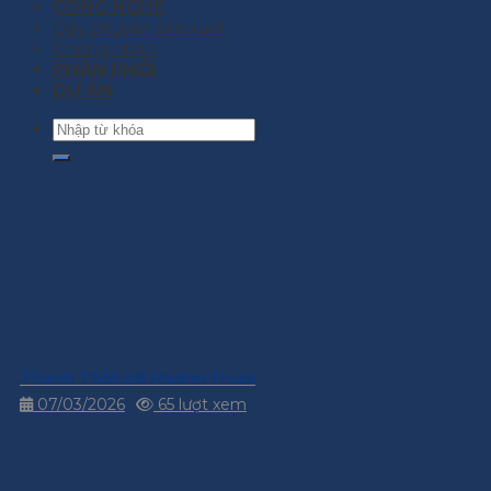
CÔNG NGHỆ
Dây chuyền sản xuất
Chứng nhận
PHÂN PHỐI
DỰ ÁN
Thanh TS55.48 MasterTruss
07/03/2026
65 lượt xem