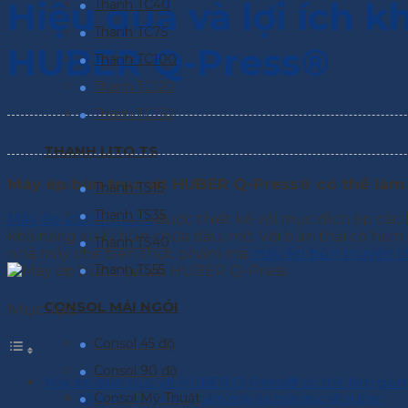
Hiệu quả và lợi ích k
Thanh TC40
Thanh TC75
HUBER Q-Press®
Thanh TC100
Thanh TC120
Thanh TC150
THANH LITO TS
Máy ép bùn trục vít HUBER Q-Press® có thể làm g
Thanh TS15
Thanh TS35
Máy ép bùn trục vít
được thiết kế với mục đích ép các 
khả năng xử lý bùn chứa dầu, mỡ. Với bùn thải có hàm 
Thanh TS40
nhà máy chế biến thực phẩm mà
máy ép bùn truyền t
Thanh TS55
Mục lục
CONSOL MÁI NGÓI
Consol 45 độ
Consol 90 độ
Máy ép bùn trục vít HUBER Q-Press® có thể làm giảm c
Consol Mỹ Thuật
Ứng dụng của sản phẩm máy ép bùn trục vít Huber