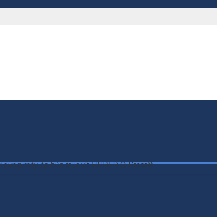
i sử dụng máy ép bùn trục vít HUBER Q-Press®