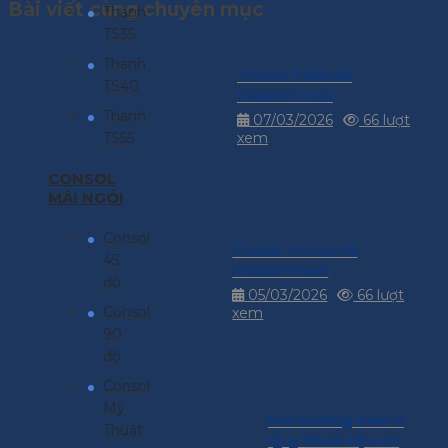
Bài viết cùng chuyên mục
Thanh
TS35
Thanh
Thanh TS55.48
TS40
MasterTruss
Thanh
07/03/2026
66 lượt
TS55
xem
CONSOL
MÁI NGÓI
Consol
Thanh TC100.75
45
MasterTruss
độ
05/03/2026
66 lượt
Consol
xem
90
độ
Consol
Mỹ
Môi trường biển ở
Thuật
Quy Nhơn liệu có