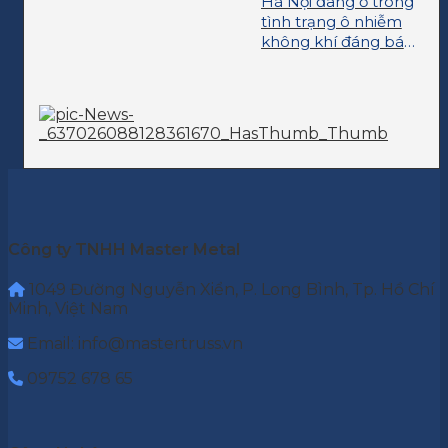
Hà Nội đang ở trong
tình trạng ô nhiễm
không khí đáng báo
động
Công ty TNHH Master Metal
1049 Đường Nguyễn Xiển, P. Long Bình, Tp. Hồ Chí
Minh, Việt Nam
Email: info@mastertruss.vn
09752 678 65