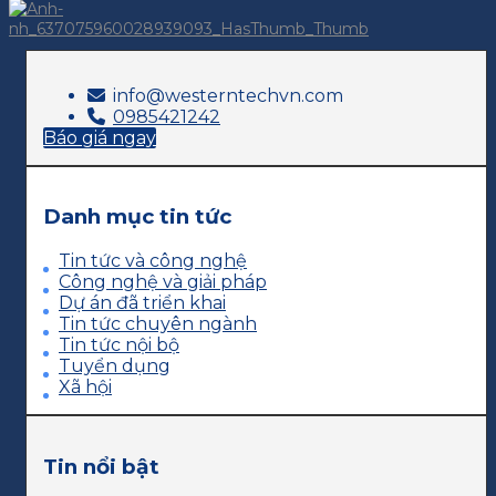
info@westerntechvn.com
0985421242
Báo giá ngay
Danh mục tin tức
Tin tức và công nghệ
Công nghệ và giải pháp
Dự án đã triển khai
Tin tức chuyên ngành
Tin tức nội bộ
Tuyển dụng
Xã hội
Tin nổi bật