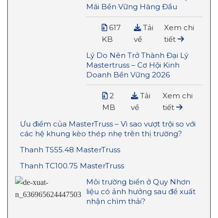
Mái Bền Vững Hàng Đầu
617
Tải
Xem chi
KB
về
tiết
Lý Do Nên Trở Thành Đại Lý
Mastertruss – Cơ Hội Kinh
Doanh Bền Vững 2026
2
Tải
Xem chi
MB
về
tiết
Ưu điểm của MasterTruss – Vì sao vượt trội so với
các hệ khung kèo thép nhẹ trên thị trường?
Thanh TS55.48 MasterTruss
Thanh TC100.75 MasterTruss
Môi trường biển ở Quy Nhơn
liệu có ảnh hưởng sau đề xuất
nhận chìm thải?