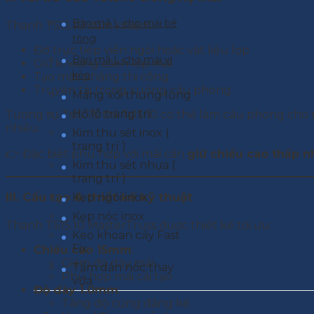
Bản mã L cho mái bê
Thanh TS15.10 đảm nhiệm:
tông
Đỡ trực tiếp viên ngói hoặc vật liệu lợp
Bản mã L cho mái vì
Giữ khoảng cách lớp mái
kèo
Tạo mặt phẳng thi công
Truyền tải trọng xuống cầu phong
Máng xối thung lũng
Hồ lô trang trí
Tương tự Ts15.75 thì Ts15.10 có thể làm cầu phong cho 
nhiều.
Kim thu sét inox (
trang trí )
👉 Đặc biệt phù hợp với mái cần
giữ chiều cao thấp 
Kim thu sét nhựa (
trang trí )
III. Cấu tạo & thiết kế kỹ thuật
Kẹp ngói inox
Kẹp nóc inox
Thanh TS15.10 MasterTruss được thiết kế tối ưu:
Keo khoan cấy Fast
Fix
Chiều cao 15mm
:
Giảm độ dày mái
Tấm dán nóc thay
Phù hợp mái cải tạo
vữa
Độ dày 1.0mm
:
Tăng độ cứng đáng kể