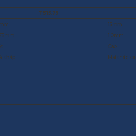
TS15.75
5mm
15mm
.75mm
1.0mm
ốt
Cao
i thấp
Mái thấp ca