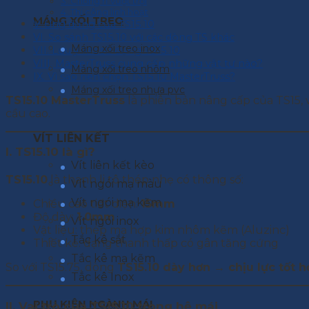
3. Chống rỉ vượt trội
4. Thi công linh hoạt
MÁNG XỐI TREO
V. Ứng dụng của TS15.10
VI. So sánh TS15.10 với các dòng TS khác
Máng xối treo inox
VII. Lưu ý khi sử dụng TS15.10
VIII. MasterTruss cung cấp những vật tư nào?
Máng xối treo nhôm
IX. Vì sao nên chọn TS15.10 MasterTruss?
Máng xối treo nhựa pvc
TS15.10 MasterTruss
là phiên bản nâng cấp của TS15, 
cầu cao.
VÍT LIÊN KẾT
I. TS15.10 là gì?
Vít liên kết kèo
TS15.10
là thanh li tô thép nhẹ có thông số:
Vít ngói mạ màu
Vít ngói mạ kẽm
Chiều cao tiết diện:
15mm
Độ dày:
1.0mm
Vít ngói inox
Vật liệu: thép mạ hợp kim nhôm kẽm (Aluzinc)
Tắc kê sắt
Thiết kế: dạng thanh thấp có gân tăng cứng
Tắc kê mạ kẽm
So với TS15.75, dòng
TS15.10 dày hơn → chịu lực tốt 
Tắc kê Inox
PHỤ KIỆN NGÀNH MÁI
II. Vai trò của TS15.10 trong hệ mái