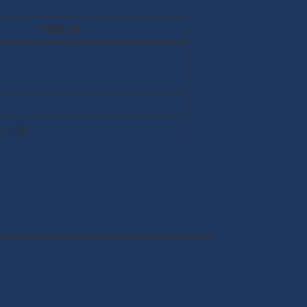
TS15.10
o cấp