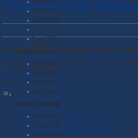
Thanh TS15.10 Maste
Thanh TC40
Thanh TC75
Thanh TC100
Thanh TC120
Thanh TC150
Thanh TS15.10 MasterTruss – Li tô
THANH LITO TS
Trong hệ mái ngói, đa số công trình sử dụng li tô TS35
Thanh TS15
mái kỹ thuật đặc biệt
, dòng li tô bản thấp sẽ phù hợp
Thanh TS35
Mục lục
Thanh TS40
Thanh TS55
CONSOL MÁI NGÓI
I. TS15.10 là gì?
II. Vai trò của TS15.10 trong hệ mái
Consol 45 độ
III. Cấu tạo & thiết kế kỹ thuật
IV. Ưu điểm nổi bật của TS15.10 MasterTruss
Consol 90 độ
1. Giữ chiều cao mái thấp nhưng vẫn cứng
2. Chịu lực cao hơn TS15.75
Consol Mỹ Thuật