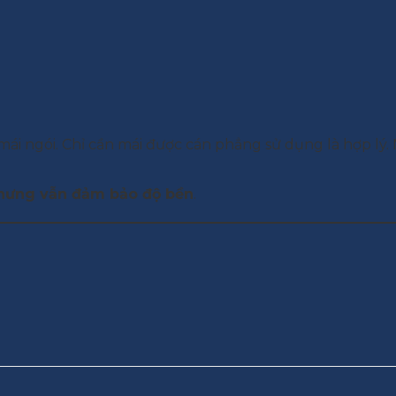
mái ngói. Chỉ cần mái được cán phẳng sử dụng là hợp lý.
nhưng vẫn đảm bảo độ bền
.