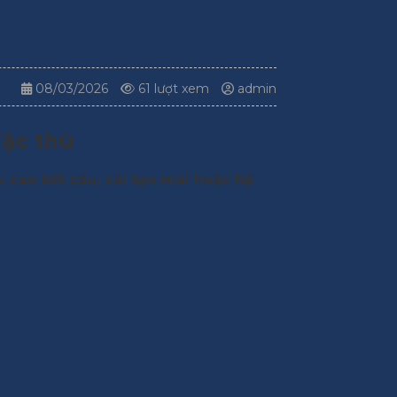
08/03/2026
61 lượt xem
admin
đặc thù
 cao kết cấu, cải tạo mái hoặc hệ