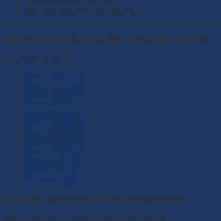
Cần tính toán tải trọng
Kết hợp đúng hệ cầu phong
VIII. MasterTruss cung cấp những vật tư nào?
Hệ thanh C và TS
Thanh TC40.75
Thanh TC40.10
Thanh Tc75.75
Thanh TC75.10
Thanh TC100.75
Thanh TC100.10
Thanh TS40.48
Thanh TS40.10
Thanh TS35.48
Thanh Ts35.10
Thanh Ts15.75
Thanh Ts15.10
IX. Vì sao nên chọn TS15.10 MasterTruss?
MasterTruss cung cấp giải pháp linh hoạt: