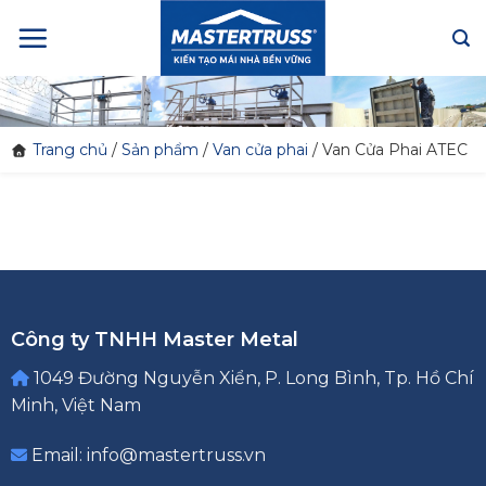
Skip
to
content
Trang chủ
/
Sản phẩm
/
Van cửa phai
/
Van Cửa Phai ATEC
Công ty TNHH Master Metal
1049 Đường Nguyễn Xiển, P. Long Bình, Tp. Hồ Chí
Minh, Việt Nam
Email: info@mastertruss.vn