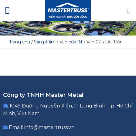
Skip
to
content
Trang chủ
/
Sản phẩm
/
Van cửa lật
/
Van Cửa Lật Tròn
Công ty TNHH Master Metal
1049 Đường Nguyễn Xiển, P. Long Bình, Tp. Hồ Chí
Minh, Việt Nam
Email: info@mastertruss.vn