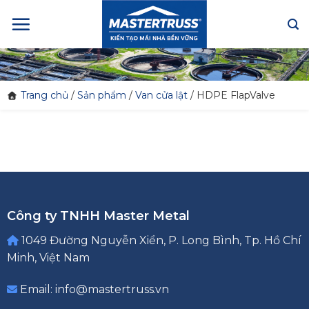
Skip
to
content
Trang chủ
/
Sản phẩm
/
Van cửa lật
/
HDPE FlapValve
Công ty TNHH Master Metal
1049 Đường Nguyễn Xiển, P. Long Bình, Tp. Hồ Chí
Minh, Việt Nam
Email: info@mastertruss.vn