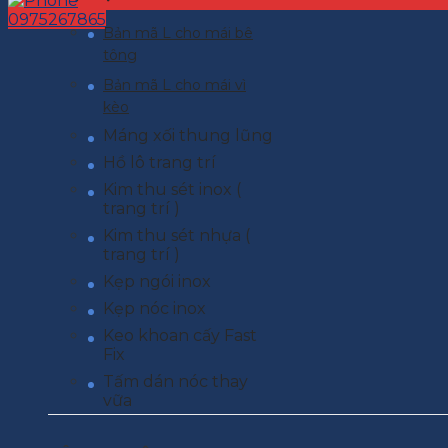
0975267865
Bản mã L cho mái bê
tông
Bản mã L cho mái vì
kèo
Máng xối thung lũng
Hồ lô trang trí
Kim thu sét inox (
trang trí )
Kim thu sét nhựa (
trang trí )
Kẹp ngói inox
Kẹp nóc inox
Keo khoan cấy Fast
Fix
Tấm dán nóc thay
vữa