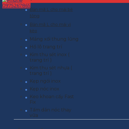
0975267865
Bản mã L cho mái bê
tông
Bản mã L cho mái vì
kèo
Máng xối thung lũng
Hồ lô trang trí
Kim thu sét inox (
trang trí )
Kim thu sét nhựa (
trang trí )
Kẹp ngói inox
Kẹp nóc inox
Keo khoan cấy Fast
Fix
Tấm dán nóc thay
vữa