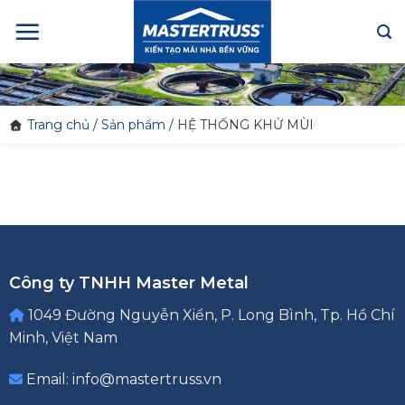
Skip
to
content
Trang chủ
/
Sản phẩm
/
HỆ THỐNG KHỬ MÙI
Công ty TNHH Master Metal
1049 Đường Nguyễn Xiển, P. Long Bình, Tp. Hồ Chí
Minh, Việt Nam
Email: info@mastertruss.vn